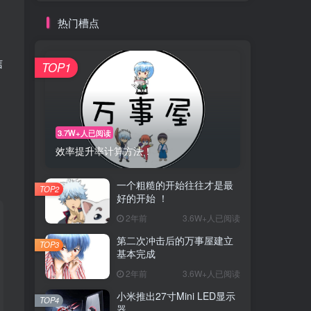
热门槽点
信
TOP1
3.7W+人已阅读
效率提升率计算方法！
一个粗糙的开始往往才是最
TOP2
好的开始 ！
2年前
3.6W+人已阅读
第二次冲击后的万事屋建立
TOP3
基本完成
2年前
3.6W+人已阅读
小米推出27寸Mini LED显示
TOP4
器