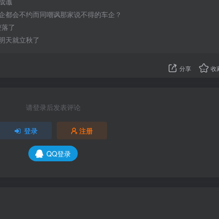
成谶
企都会不约而同嘲讽那家说不得的车企？
于堕落了
明天就立秋了
分享
收
请登录后发表评论
登录
注册
QQ登录