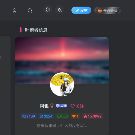
发帖
开通会员
吐槽者信息
0
阿银
关注
9189
3224
653
1
1578W+
这家伙很懒，什么都没有写...