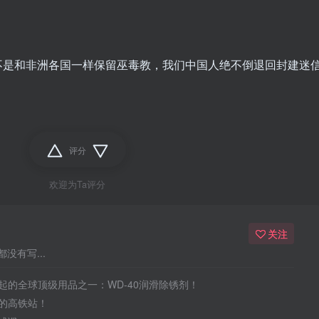
不是和非洲各国一样保留巫毒教，我们中国人绝不倒退回封建迷
评分
欢迎为Ta评分
关注
没有写...
起的全球顶级用品之一：WD-40润滑除锈剂！
的高铁站！