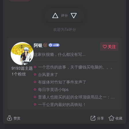
评分
欢迎为Ta评分
阿银
关注
这家伙很懒，什么都没有写...
一个悲伤的故事，关于赚钱买电脑的。。。
9193篇主题
1个粉丝
台风要来了
有媒体对竹知了事件发声了
每日学英语小tips
普通人也能买的起的全球顶级用品之一：WD-40润滑除锈剂！
一千公里内最好的高铁站！
赞赏
分享
收藏