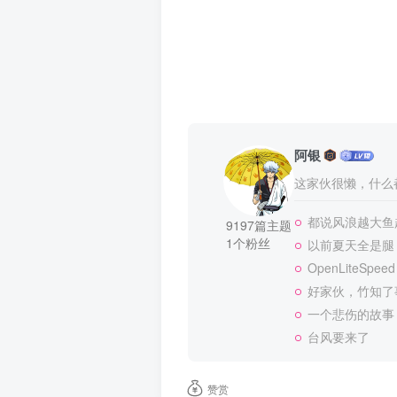
阿银
这家伙很懒，什么都
都说风浪越大鱼越
9197篇主题
1个粉丝
以前夏天全是腿
OpenLiteSpeed
好家伙，竹知了
一个悲伤的故事
台风要来了
赞赏