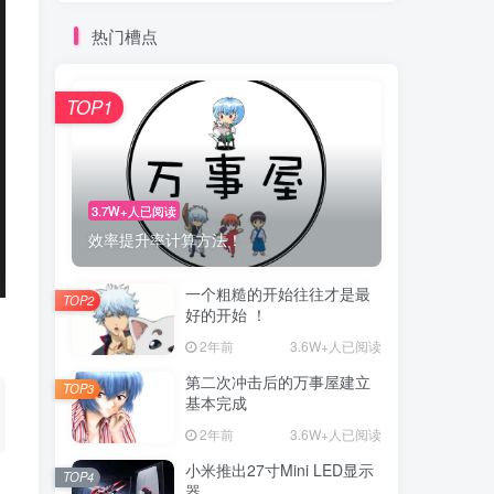
热门槽点
TOP1
3.7W+人已阅读
效率提升率计算方法！
一个粗糙的开始往往才是最
TOP2
好的开始 ！
2年前
3.6W+人已阅读
第二次冲击后的万事屋建立
TOP3
基本完成
2年前
3.6W+人已阅读
小米推出27寸Mini LED显示
TOP4
器