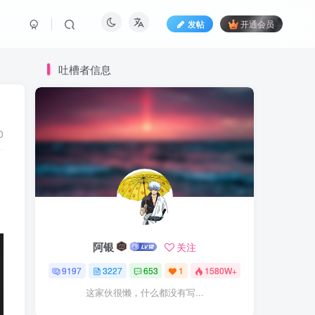
发帖
开通会员
吐槽者信息
0
阿银
关注
9197
3227
653
1
1580W+
这家伙很懒，什么都没有写...