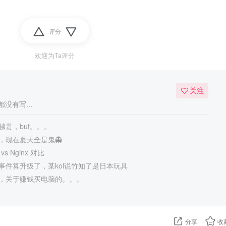
评分
欢迎为Ta评分
关注
没有写...
贵，but。。。
，现在夏天全是鬼👻
 vs Nginx 对比
事件算升级了，某kol说竹知了是日本玩具
，关于赚钱买电脑的。。。
分享
收