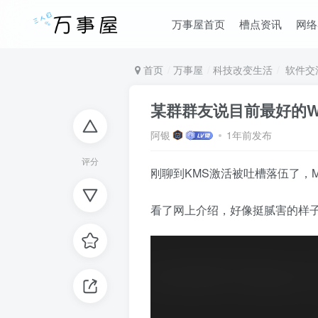
万事屋首页
槽点资讯
网络
首页
万事屋
科技改变生活
软件交
某群群友说目前最好的Wi
阿银
1年前发布
评分
刚聊到KMS激活被吐槽落伍了，
看了网上介绍，好像挺腻害的样