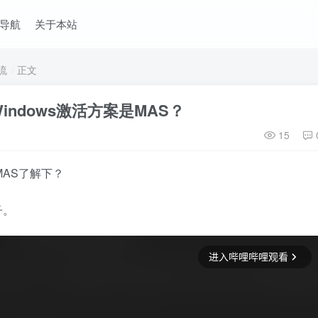
导航
关于本站
流
正文
ndows激活方案是MAS？
15
MAS了解下？
子。