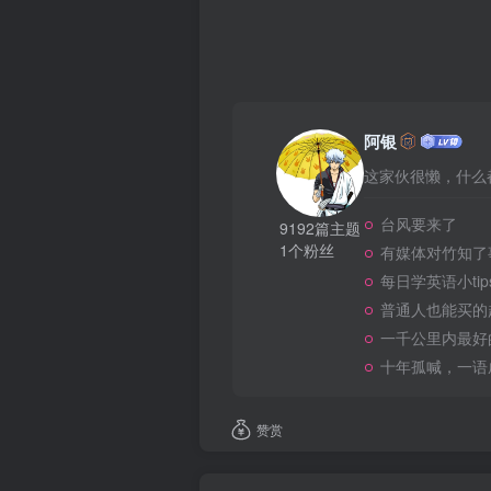
阿银
这家伙很懒，什么都
台风要来了
9192篇主题
1个粉丝
有媒体对竹知了
每日学英语小tip
普通人也能买的
一千公里内最好
十年孤喊，一语
赞赏