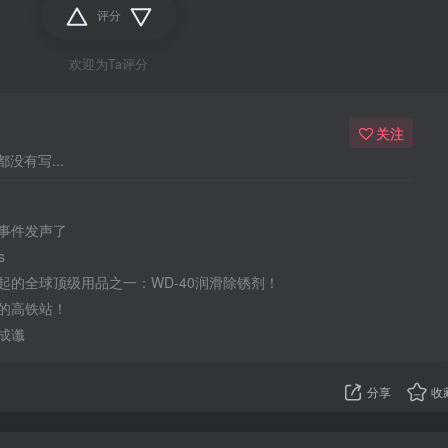
评分
欢迎为Ta评分
关注
没有写...
事件发声了
s
起的全球顶级用品之一：WD-40润滑除锈剂！
的高铁站！
成谶
分享
收