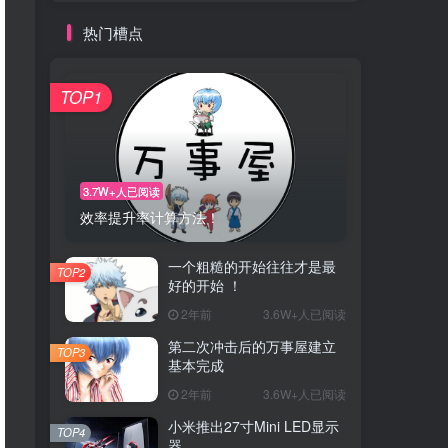
热门槽点
TOP1
3.7W+人已阅读
效率提升率计算方法！
一个粗糙的开始往往才是最
TOP2
好的开始 ！
2年前
3.6W+人已阅读
第二次冲击后的万事屋建立
TOP3
基本完成
2年前
3.6W+人已阅读
小米推出27寸Mini LED显示
TOP4
器