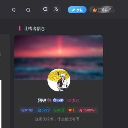
发帖
开通会员
吐槽者信息
0
阿银
关注
9192
3227
653
1
1580W+
这家伙很懒，什么都没有写...