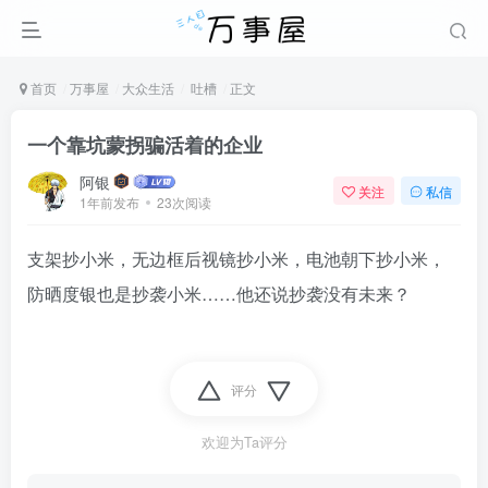
首页
万事屋
大众生活
吐槽
正文
一个靠坑蒙拐骗活着的企业
阿银
关注
私信
1年前发布
23次阅读
支架抄小米，无边框后视镜抄小米，电池朝下抄小米，
防晒度银也是抄袭小米……他还说抄袭没有未来？
评分
欢迎为Ta评分