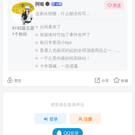
阿银
关注
这家伙很懒，什么都没有写...
台风要来了
9192篇主题
1个粉丝
有媒体对竹知了事件发声了
每日学英语小tips
普通人也能买的起的全球顶级用品之一：WD-40润滑除锈剂！
一千公里内最好的高铁站！
十年孤喊，一语成谶
赞赏
分享
收藏
请登录后发表评论
登录
注册
QQ登录