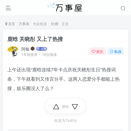
首页
万事屋
大众生活
吐槽
正文
鹿晗 关晓彤 又上了热搜
阿银
关注
私信
1年前发布
16次阅读
上午还出现“鹿晗连续7年卡点庆祝关晓彤生日”热搜词
条，下午就看到又传言分手。这两人恋爱分手都能上热
搜，娱乐圈没人了么？
评分
欢迎为Ta评分