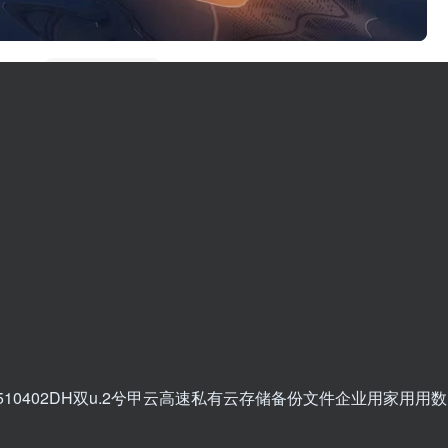
510402DH双u.2兮甲云高速私有云存储备份文件企业用家用用数