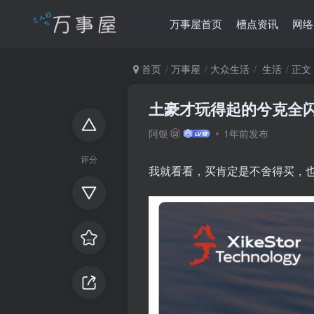
万事屋首页
槽点资讯
网络
首页
万事屋
大众生活
生活
正文
土豪才玩得起的兮克全闪
阿银
1年前发布
评分
我就看看，买肯定是不舍得买，