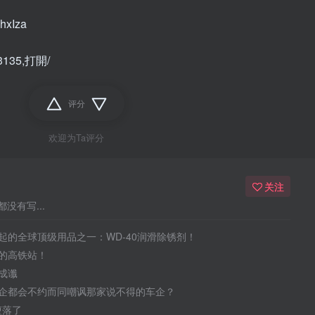
HhxIza
F3135,打開/
评分
欢迎为Ta评分
关注
没有写...
起的全球顶级用品之一：WD-40润滑除锈剂！
的高铁站！
成谶
企都会不约而同嘲讽那家说不得的车企？
于堕落了