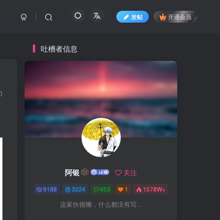
发帖
开通会员
吐槽者信息
0
阿银
关注
9188
3224
653
1
1578W+
这家伙很懒，什么都没有写...