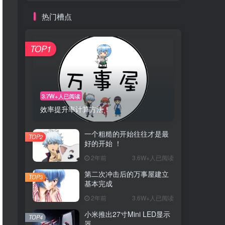
热门槽点
TOP1
3.7W+人已阅读
效率提升率计算方法！
一个粗糙的开始往往才是最
TOP2
好的开始 ！
2年前
3.6W+人已阅读
第二次冲击后的万事屋建立
TOP3
基本完成
2年前
3.6W+人已阅读
小米推出27寸Mini LED显示
TOP4
器