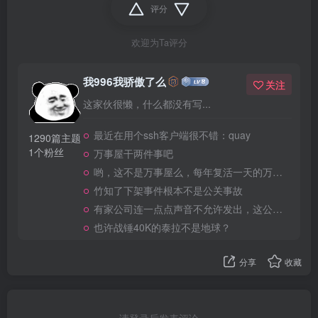
评分
欢迎为Ta评分
我996我骄傲了么
关注
这家伙很懒，什么都没有写...
最近在用个ssh客户端很不错：quay
1290篇主题
1个粉丝
万事屋干两件事吧
哟，这不是万事屋么，每年复活一天的万事屋
竹知了下架事件根本不是公关事故
有家公司连一点点声音不允许发出，这公司做大了就是我国乃至全世界的灾难
也许战锤40K的泰拉不是地球？
分享
收藏