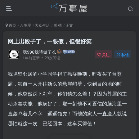
首页
万事屋
大众生活
吐槽
正文
网上出段子了，一眼假，但很好笑
我996我骄傲了么
关注
私信
1年前更新
29次阅读
我隔壁邻居的小学同学得了癌症晚期，昨夜买了台尊
届，独自一人开往断头的悬崖峭壁，快到目的地的时
候，他突然踩下刹车，你们猜怎么着！？因为尊届的主
动杀毒功能，他病好了，那一刻他不可置信的脑海里一
直轰鸣着几个字：遥遥领先！而他的家人一直逢人就说
哪怕就这一次，已经回本，这车买得值！