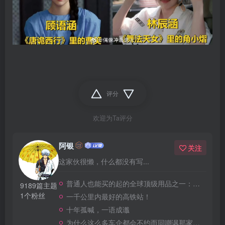
评分
欢迎为Ta评分
阿银
关注
这家伙很懒，什么都没有写...
普通人也能买的起的全球顶级用品之一：WD-40润滑除锈剂！
9189篇主题
1个粉丝
一千公里内最好的高铁站！
十年孤喊，一语成谶
为什么这么多车企都会不约而同嘲讽那家说不得的车企？