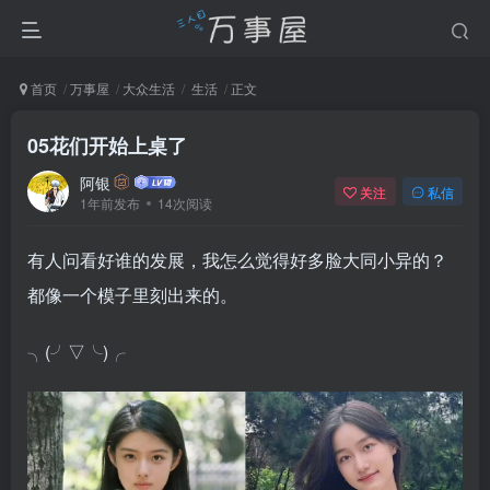
首页
万事屋
大众生活
生活
正文
05花们开始上桌了
阿银
关注
私信
1年前发布
14次阅读
有人问看好谁的发展，我怎么觉得好多脸大同小异的？
都像一个模子里刻出来的。
╮(╯▽╰)╭