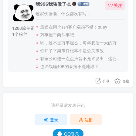
我996我骄傲了么
关注
这家伙很懒，什么都没有写...
最近在用个ssh客户端很不错：quay
1288篇主题
1个粉丝
万事屋干两件事吧
哟，这不是万事屋么，每年复活一天的万事屋
竹知了下架事件根本不是公关事故
有家公司连一点点声音不允许发出，这公司做大了就是我国乃至全世界的灾难
也许战锤40K的泰拉不是地球？
分享
收藏
请登录后发表评论
登录
注册
QQ登录