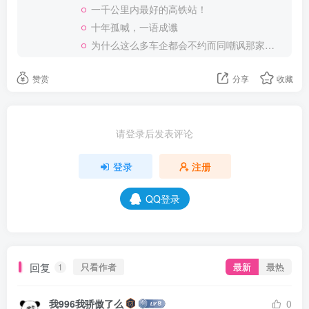
一千公里内最好的高铁站！
十年孤喊，一语成谶
为什么这么多车企都会不约而同嘲讽那家说不得的车企？
赞赏
分享
收藏
请登录后发表评论
登录
注册
QQ登录
回复
只看作者
最新
最热
1
我996我骄傲了么
0