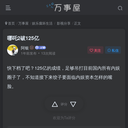
首页
万事屋
娱乐腐坏生活
影视分享
正文
哪吒2破125亿
阿银
关注
私信
1年前发布
13次阅读
快下档了吧？125亿的成绩，足够吊打目前国内所有内娱
圈子了，不知道接下来饺子要面临内娱资本怎样的嘴
脸。
评分
欢迎为Ta评分