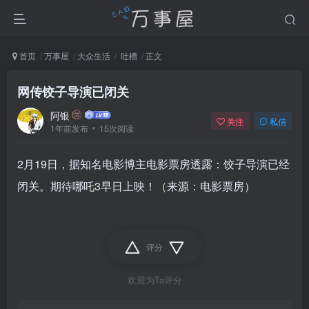
首页
万事屋
大众生活
吐槽
正文
网传饺子导演已闭关
阿银
关注
私信
1年前发布
15次阅读
2月19日，据知名电影博主电影票房透露：饺子导演已经
闭关。期待哪吒3早日上映！（来源：电影票房）
评分
欢迎为Ta评分