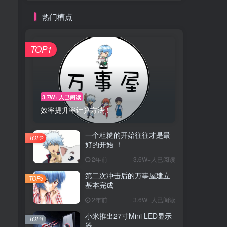
热门槽点
TOP1
3.7W+人已阅读
效率提升率计算方法！
一个粗糙的开始往往才是最
TOP2
好的开始 ！
2年前
3.6W+人已阅读
第二次冲击后的万事屋建立
TOP3
基本完成
2年前
3.6W+人已阅读
小米推出27寸Mini LED显示
TOP4
器