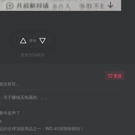
评分
欢迎为Ta评分
关注
没有写...
，关于赚钱买电脑的。。。
事件发声了
s
起的全球顶级用品之一：WD-40润滑除锈剂！