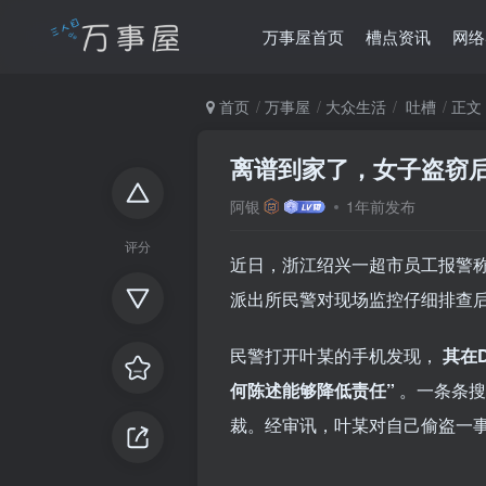
万事屋首页
槽点资讯
网络
首页
万事屋
大众生活
吐槽
正文
离谱到家了，女子盗窃后求
阿银
1年前发布
评分
近日，浙江绍兴一超市员工报警称
派出所民警对现场监控仔细排查
民警打开叶某的手机发现，
其在
何陈述能够降低责任”
。一条条搜
裁。经审讯，叶某对自己偷盗一