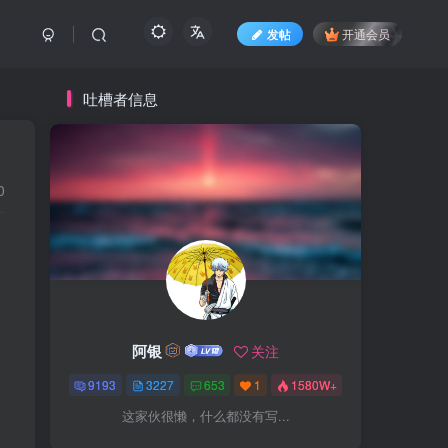
发帖
开通会员
吐槽者信息
0
阿银
关注
9193
3227
653
1
1580W+
这家伙很懒，什么都没有写...