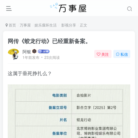
首页
万事屋
娱乐腐坏生活
影视分享
正文
网传《蛟龙行动》已经重新备案。
阿银
关注
私信
1年前发布
23次阅读
这属于垂死挣扎么？