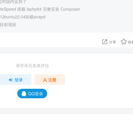
终于也对国内妥协了
eSpeed 搭载 lsphp84 完整安装 Composer
Ubuntu22.04卸载snapd
强目前现状
分享
收
请登录后发表评论
登录
注册
QQ登录