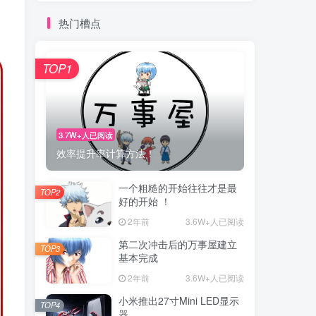
热门槽点
TOP1
3.7W+人已阅读
效率提升率计算方法！
一个粗糙的开始往往才是最
TOP2
好的开始 ！
2年前
3.6W+人已阅读
第二次冲击后的万事屋建立
TOP3
基本完成
2年前
3.6W+人已阅读
小米推出27寸Mini LED显示
TOP4
器