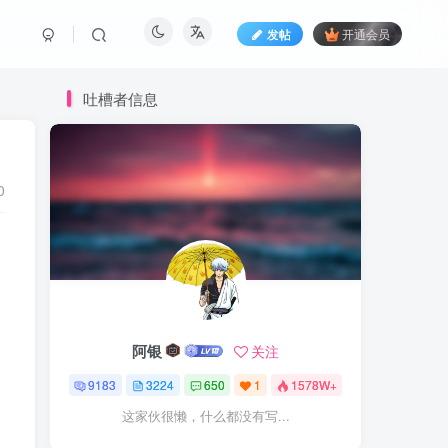
发帖
开通会员
吐槽者信息
0
阿银
关注
9183
3224
650
1
1578W+
这家伙很懒，什么都没有写...