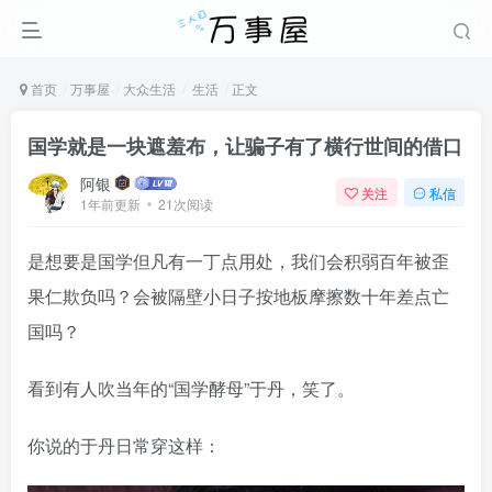
首页
万事屋
大众生活
生活
正文
国学就是一块遮羞布，让骗子有了横行世间的借口
阿银
关注
私信
1年前更新
21次阅读
是想要是国学但凡有一丁点用处，我们会积弱百年被歪
果仁欺负吗？会被隔壁小日子按地板摩擦数十年差点亡
国吗？
看到有人吹当年的“国学酵母”于丹，笑了。
你说的于丹日常穿这样：