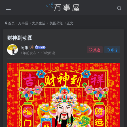
首页
万事屋
大众生活
美图壁纸
正文
财神到动图
阿银
关注
私信
1年前发布
19次阅读