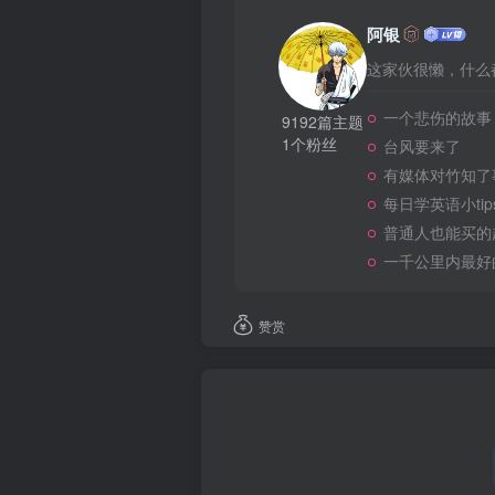
阿银
这家伙很懒，什么都
一个悲伤的故事
9192篇主题
1个粉丝
台风要来了
有媒体对竹知了
每日学英语小tip
普通人也能买的
一千公里内最好
赞赏