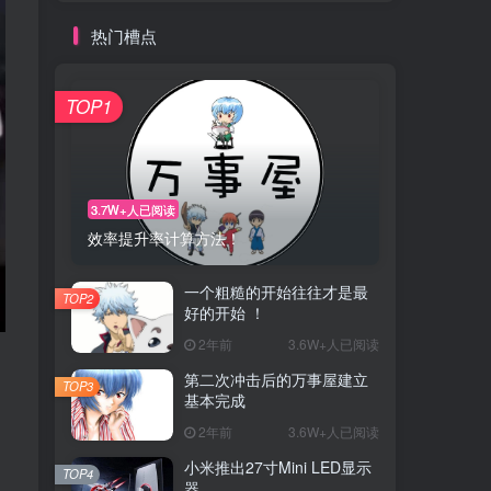
热门槽点
TOP1
3.7W+人已阅读
效率提升率计算方法！
一个粗糙的开始往往才是最
TOP2
好的开始 ！
2年前
3.6W+人已阅读
第二次冲击后的万事屋建立
TOP3
基本完成
2年前
3.6W+人已阅读
小米推出27寸Mini LED显示
TOP4
器