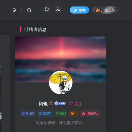
发帖
开通会员
吐槽者信息
0
阿银
关注
9192
3227
653
1
1580W+
这家伙很懒，什么都没有写...