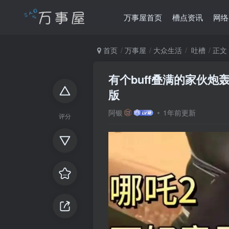
万事屋首页
槽点资讯
网络
首页
万事屋
大众生活
吐槽
正文
有个buff叠满的家伙炮
版
阿银
1年前更新
评分