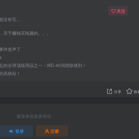
关注
没有写...
，关于赚钱买电脑的。。。
事件发声了
s
起的全球顶级用品之一：WD-40润滑除锈剂！
的高铁站！
分享
收
请登录后发表评论
登录
注册