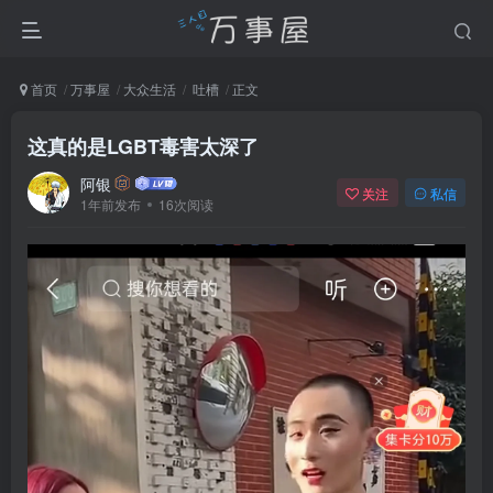
首页
万事屋
大众生活
吐槽
正文
这真的是LGBT毒害太深了
阿银
关注
私信
1年前发布
16次阅读