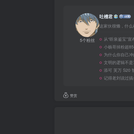
吐槽君
这家伙很懒，什么都
从“听泉鉴宝”
5个粉丝
小杨哥掉粉超8
为什么你自己冲
文明的逻辑不是
添可 芙万 S20
记得老刘说过搞
赞赏