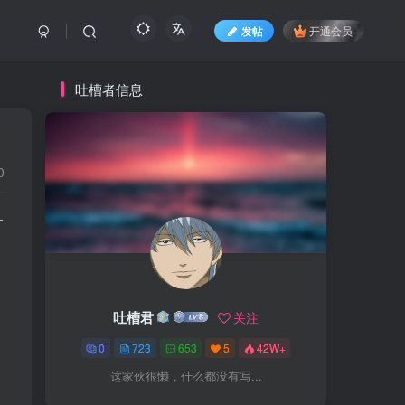
发帖
开通会员
吐槽者信息
0
一
吐槽君
关注
0
723
653
5
42W+
这家伙很懒，什么都没有写...