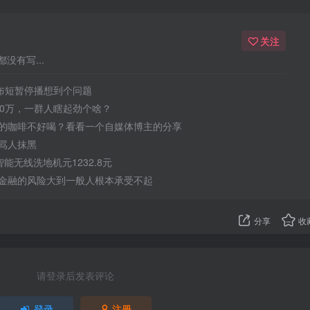
关注
没有写...
宣布短暂停播想到个问题
50万，一群人瞎起劲个啥？
的咖啡不好喝？看看一个自媒体博主的分享
骂人抹黑
 智能无线洗地机元1232.8元
金融的风险大到一般人根本承受不起
分享
收
请登录后发表评论
登录
注册