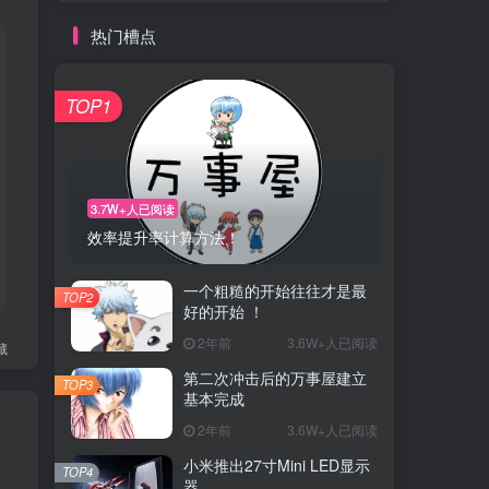
热门槽点
TOP1
3.7W+人已阅读
效率提升率计算方法！
一个粗糙的开始往往才是最
TOP2
好的开始 ！
2年前
3.6W+人已阅读
藏
第二次冲击后的万事屋建立
TOP3
基本完成
2年前
3.6W+人已阅读
小米推出27寸Mini LED显示
TOP4
器