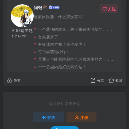
阿银
关注
这家伙很懒，什么都没有写...
一个悲伤的故事，关于赚钱买电脑的。。。
9193篇主题
1个粉丝
台风要来了
有媒体对竹知了事件发声了
每日学英语小tips
普通人也能买的起的全球顶级用品之一：WD-40润滑除锈剂！
一千公里内最好的高铁站！
赞赏
分享
收藏
请登录后发表评论
登录
注册