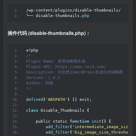
/wp-content/plugins/disable-thumbnails/
└── disable-thumbnails.
php
插件代码 (disable-thumbnails.php)：
<
?php
/*
Plugin Name: 禁用缩略图生成
Plugin URI: https://www.rei3.com/
Description: 完全禁止WordPress生成任何缩略图
Version: 1.0.1
Author: 阿银
*/
defined
(
'ABSPATH'
)
||
 exit;
class
 Disable_Thumbnails 
{
    public static 
function
init
()
{
add_filter
(
'intermediate_image_sizes_
add_filter
(
'big_image_size_threshold'