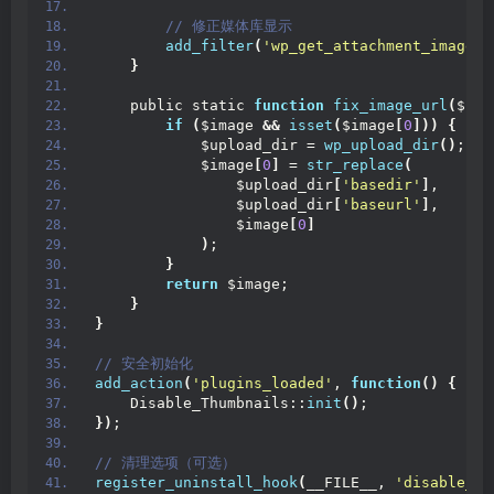
 // 修正媒体库显示
add_filter
(
'wp_get_attachment_image_s
}
    public static 
function
fix_image_url
(
$ima
if
(
$image 
&&
isset
(
$image
[
0
]))
{
            $upload_dir = 
wp_upload_dir
()
;
            $image
[
0
]
 = 
str_replace
(
                $upload_dir
[
'basedir'
]
,
                $upload_dir
[
'baseurl'
]
,
                $image
[
0
]
)
;
}
return
 $image;
}
}
// 安全初始化
add_action
(
'plugins_loaded'
, 
function
()
{
    Disable_Thumbnails::
init
()
;
})
;
// 清理选项（可选）
register_uninstall_hook
(
__FILE__, 
'disable_th