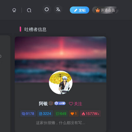
发帖
开通会员
吐槽者信息
0
阿银
关注
9178
3224
649
1
1577W+
这家伙很懒，什么都没有写...