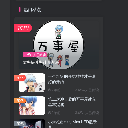
热门槽点
TOP1
3.7W+人已阅读
效率提升率计算方法！
一个粗糙的开始往往才是最
TOP2
好的开始 ！
2年前
3.6W+人已阅读
第二次冲击后的万事屋建立
TOP3
基本完成
2年前
3.6W+人已阅读
小米推出27寸Mini LED显示
TOP4
器