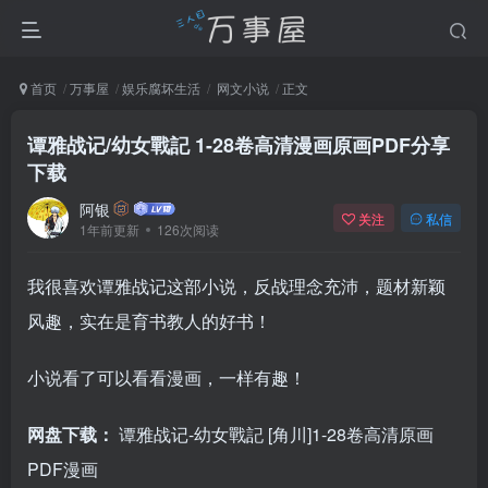
首页
万事屋
娱乐腐坏生活
网文小说
正文
谭雅战记/幼女戰記 1-28卷高清漫画原画PDF分享
下载
阿银
关注
私信
1年前更新
126次阅读
我很喜欢谭雅战记这部小说，反战理念充沛，题材新颖
风趣，实在是育书教人的好书！
小说看了可以看看漫画，一样有趣！
网盘下载：
谭雅战记-幼女戰記 [角川]1-28卷高清原画
PDF漫画