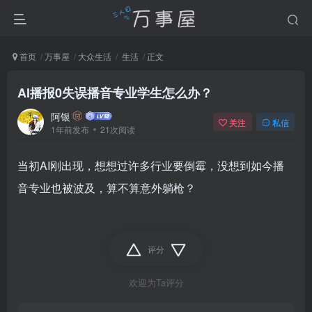
首页
万事屋
大众生活
生活
正文
AI播报0失误播音专业学生怎么办？
阿银
关注
私信
1年前发布
21次阅读
当初AI刚出现，想想过许多行业要倒霉，没想到如今播
音专业也被波及，算不算意外躺枪？
评分
欢迎为Ta评分