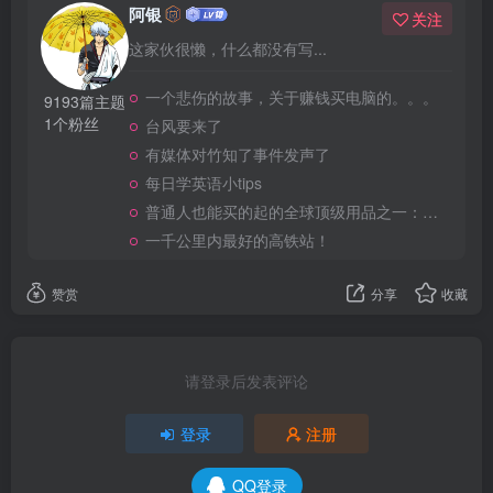
阿银
关注
这家伙很懒，什么都没有写...
一个悲伤的故事，关于赚钱买电脑的。。。
9193篇主题
1个粉丝
台风要来了
有媒体对竹知了事件发声了
每日学英语小tips
普通人也能买的起的全球顶级用品之一：WD-40润滑除锈剂！
一千公里内最好的高铁站！
赞赏
分享
收藏
请登录后发表评论
登录
注册
QQ登录