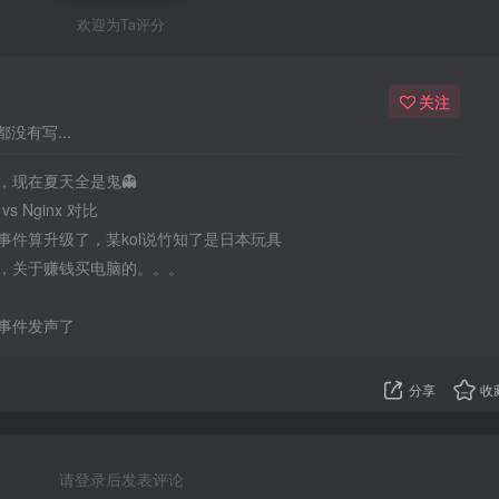
欢迎为Ta评分
关注
没有写...
，现在夏天全是鬼👻
 vs Nginx 对比
事件算升级了，某kol说竹知了是日本玩具
，关于赚钱买电脑的。。。
事件发声了
分享
收
请登录后发表评论