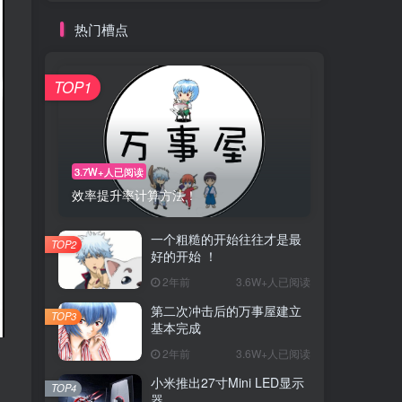
热门槽点
TOP1
3.7W+人已阅读
效率提升率计算方法！
一个粗糙的开始往往才是最
TOP2
好的开始 ！
2年前
3.6W+人已阅读
第二次冲击后的万事屋建立
TOP3
基本完成
2年前
3.6W+人已阅读
小米推出27寸Mini LED显示
TOP4
器