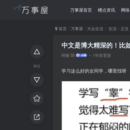
万事屋首页
槽点资讯
网络
首页
万事屋
大众生活
生活
正文
中文是博大精深的！比
阿银
1年前更新
评分
学习这么好的女同学，哪里找呀