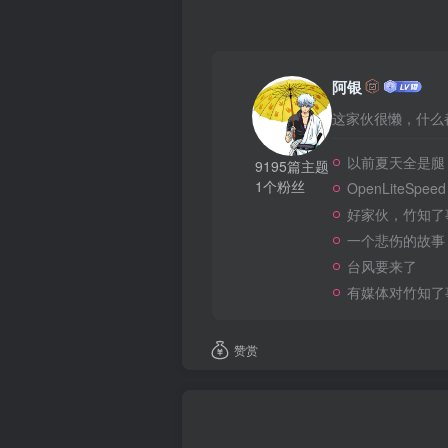
阿银
这家伙很懒，什么都
以前夏天全是腿
9195篇主题
1个粉丝
OpenLiteSpeed
好家伙，竹知了
一个悲伤的故事
台风要来了
有媒体对竹知了
赞赏