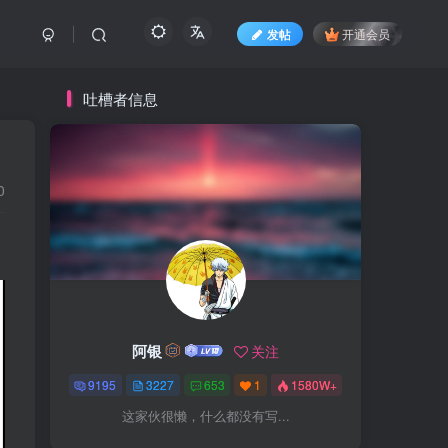
发帖
开通会员
吐槽者信息
0
阿银
关注
9195
3227
653
1
1580W+
这家伙很懒，什么都没有写...