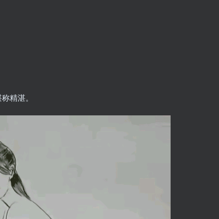
堪称精湛。