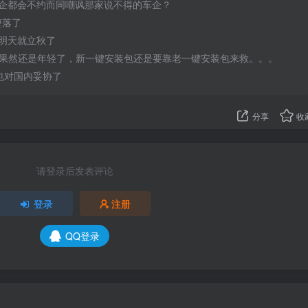
企都会不约而同嘲讽那家说不得的车企？
于堕落了
明天就立秋了
Speed果然还是年轻了，新一键安装包还是要靠老一键安装包来救。。。
终于也对国内妥协了
分享
收
请登录后发表评论
登录
注册
QQ登录