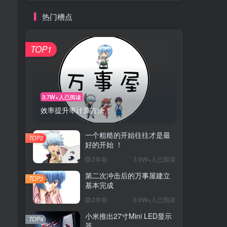
热门槽点
TOP1
3.7W+人已阅读
效率提升率计算方法！
一个粗糙的开始往往才是最
TOP2
好的开始 ！
2年前
3.6W+人已阅读
第二次冲击后的万事屋建立
TOP3
基本完成
2年前
3.6W+人已阅读
小米推出27寸Mini LED显示
TOP4
器