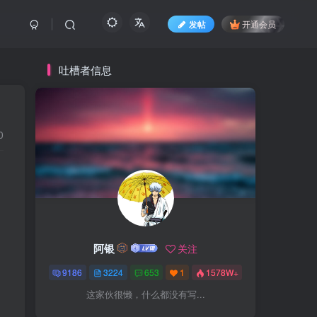
发帖
开通会员
吐槽者信息
0
阿银
关注
9186
3224
653
1
1578W+
这家伙很懒，什么都没有写...