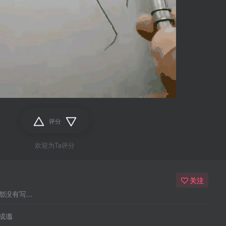
评分
欢迎为Ta评分
关注
没有写...
成谶