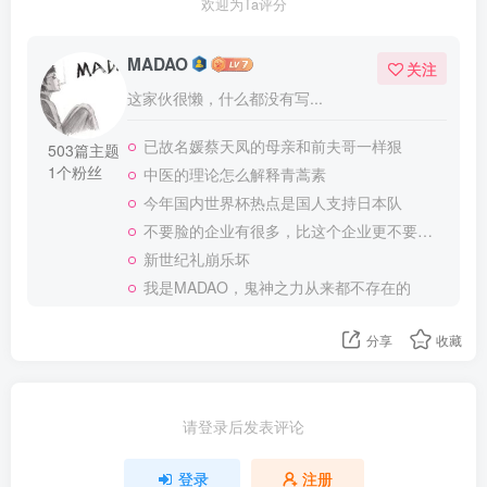
欢迎为Ta评分
MADAO
关注
这家伙很懒，什么都没有写...
已故名媛蔡天凤的母亲和前夫哥一样狠
503篇主题
1个粉丝
中医的理论怎么解释青蒿素
今年国内世界杯热点是国人支持日本队
不要脸的企业有很多，比这个企业更不要脸的，应该就没有了
新世纪礼崩乐坏
我是MADAO，鬼神之力从来都不存在的
分享
收藏
请登录后发表评论
登录
注册