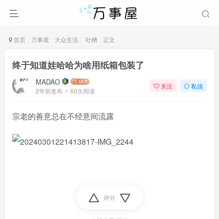
首页
万事屋
大众生活
吐槽
正文
终于知道娃哈哈为啥用纸箱包装了
MADAO
关注
私信
2年前发布
60次阅读
宗老的善意总在不经意间流露
评分