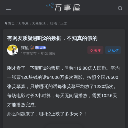
首页
万事屋
大众生活
吐槽
正文
有网友质疑哪吒2的数据，不知真的假的
阿银
关注
私信
1年前发布
61次阅读
刚才看了一下哪吒2的票房，号称112.88亿人民币。平均
一张票120块钱的话94006万多次观影。按照全国76500
张荧幕算，只放哪吒的话每张荧幕平均放了1230场次。
每场电影时长2小时算，每天无间隔播放，需要102.5天
才能播放完成。
那么问题来了，哪吒2上映了多少天？！