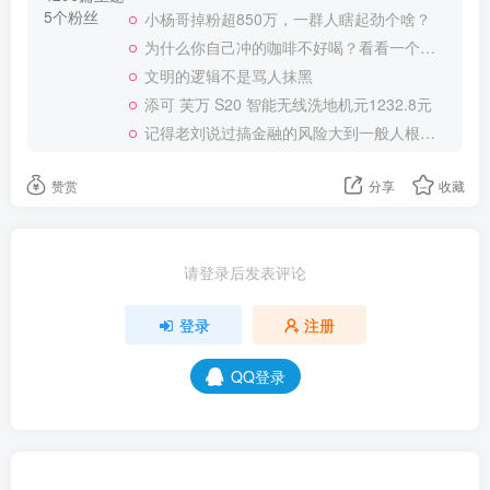
5个粉丝
小杨哥掉粉超850万，一群人瞎起劲个啥？
为什么你自己冲的咖啡不好喝？看看一个自媒体博主的分享
文明的逻辑不是骂人抹黑
添可 芙万 S20 智能无线洗地机元1232.8元
记得老刘说过搞金融的风险大到一般人根本承受不起
赞赏
分享
收藏
请登录后发表评论
登录
注册
QQ登录