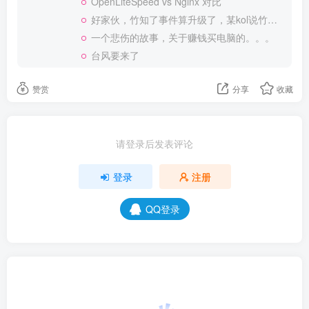
OpenLiteSpeed vs Nginx 对比
好家伙，竹知了事件算升级了，某kol说竹知了是日本玩具
一个悲伤的故事，关于赚钱买电脑的。。。
台风要来了
赞赏
分享
收藏
请登录后发表评论
登录
注册
QQ登录