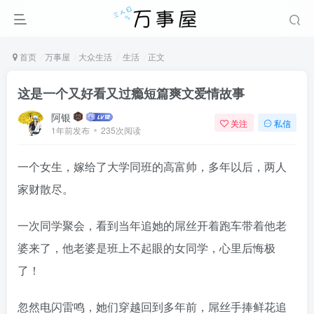
首页
万事屋
大众生活
生活
正文
这是一个又好看又过瘾短篇爽文爱情故事
阿银
关注
私信
1年前发布
235次阅读
一个女生，嫁给了大学同班的高富帅，多年以后，两人
家财散尽。
一次同学聚会，看到当年追她的屌丝开着跑车带着他老
婆来了，他老婆是班上不起眼的女同学，心里后悔极
了！
忽然电闪雷鸣，她们穿越回到多年前，屌丝手捧鲜花追