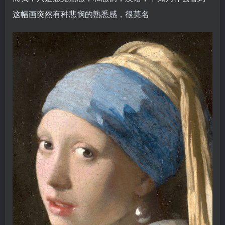
这幅画突然有种悲悯的熟悉感，很莫名