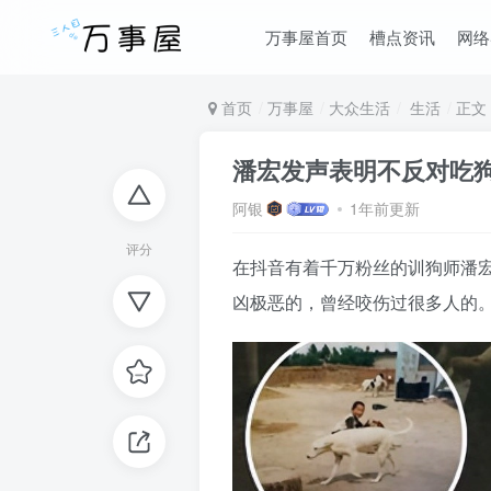
万事屋首页
槽点资讯
网络
首页
万事屋
大众生活
生活
正文
潘宏发声表明不反对吃
阿银
1年前更新
评分
在抖音有着千万粉丝的训狗师潘
凶极恶的，曾经咬伤过很多人的