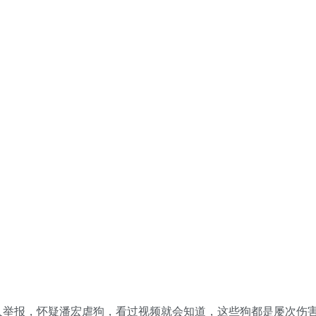
人举报，怀疑潘宏虐狗，看过视频就会知道，这些狗都是屡次伤
，虽然说狗狗是人类的朋友，但如果无差别攻击人，那确实不适