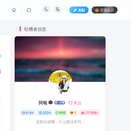
发帖
开通会员
吐槽者信息
0
穷
阿银
关注
9184
3224
650
1
1578W+
这家伙很懒，什么都没有写...