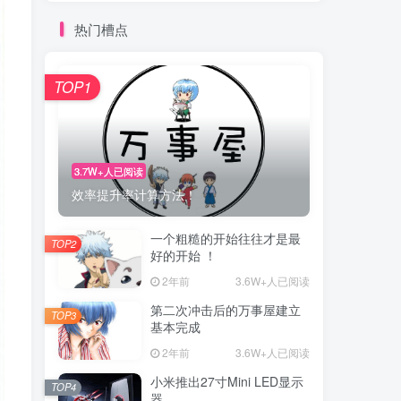
热门槽点
TOP1
3.7W+人已阅读
效率提升率计算方法！
一个粗糙的开始往往才是最
TOP2
好的开始 ！
2年前
3.6W+人已阅读
第二次冲击后的万事屋建立
TOP3
基本完成
2年前
3.6W+人已阅读
小米推出27寸Mini LED显示
TOP4
器