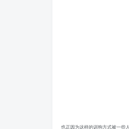
也正因为这样的训狗方式被一些
主人，主人无奈才送到潘宏这里
养在家里了。