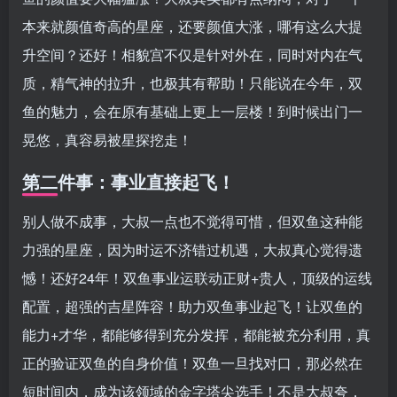
本来就颜值奇高的星座，还要颜值大涨，哪有这么大提
升空间？还好！相貌宫不仅是针对外在，同时对内在气
质，精气神的拉升，也极其有帮助！只能说在今年，双
鱼的魅力，会在原有基础上更上一层楼！到时候出门一
晃悠，真容易被星探挖走！
第二件事：事业直接起飞！
别人做不成事，大叔一点也不觉得可惜，但双鱼这种能
力强的星座，因为时运不济错过机遇，大叔真心觉得遗
憾！还好24年！双鱼事业运联动正财+贵人，顶级的运线
配置，超强的吉星阵容！助力双鱼事业起飞！让双鱼的
能力+才华，都能够得到充分发挥，都能被充分利用，真
正的验证双鱼的自身价值！双鱼一旦找对口，那必然在
短时间内，成为该领域的金字塔尖选手！不是大叔夸，