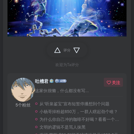
评分
欢迎为Ta评分
吐槽君
关注
这家伙很懒，什么都没有写...
从“听泉鉴宝”宣布短暂停播想到个问题
5个粉丝
小杨哥掉粉超850万，一群人瞎起劲个啥？
为什么你自己冲的咖啡不好喝？看看一个自媒体博主的分享
文明的逻辑不是骂人抹黑