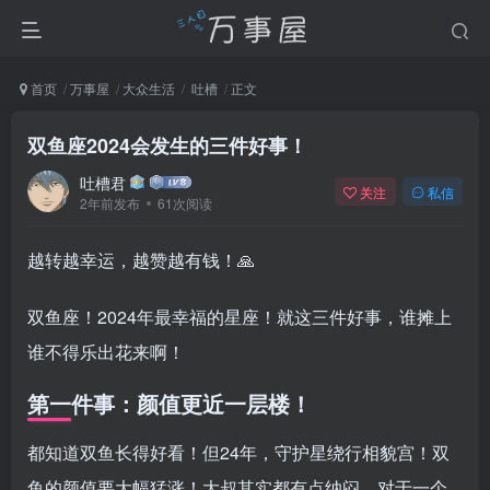
首页
万事屋
大众生活
吐槽
正文
双鱼座2024会发生的三件好事！
吐槽君
关注
私信
2年前发布
61次阅读
越转越幸运，越赞越有钱！🙏
双鱼座！2024年最幸福的星座！就这三件好事，谁摊上
谁不得乐出花来啊！
第一件事：颜值更近一层楼！
都知道双鱼长得好看！但24年，守护星绕行相貌宫！双
鱼的颜值要大幅猛涨！大叔其实都有点纳闷，对于一个