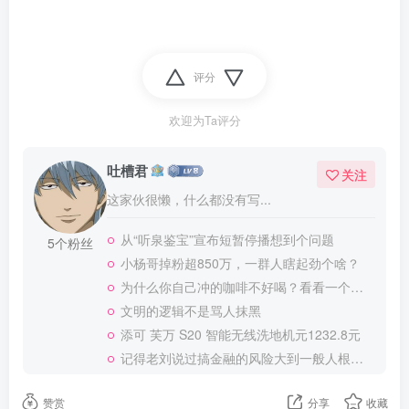
评分
欢迎为Ta评分
吐槽君
关注
这家伙很懒，什么都没有写...
从“听泉鉴宝”宣布短暂停播想到个问题
5个粉丝
小杨哥掉粉超850万，一群人瞎起劲个啥？
为什么你自己冲的咖啡不好喝？看看一个自媒体博主的分享
文明的逻辑不是骂人抹黑
添可 芙万 S20 智能无线洗地机元1232.8元
记得老刘说过搞金融的风险大到一般人根本承受不起
赞赏
分享
收藏