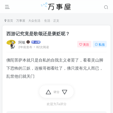
首页
万事屋
大众生活
生活
正文
西游记究竟是歌颂还是褒贬呢？
阿银
关注
私信
2年前发布
82次阅读
佛陀菩萨本就只是自私的自我主义者罢了，看看灵山脚
下恐怖的三妖，连猴哥都看吐了，佛只渡有元人而已，
乱世他们就关门
评分
欢迎为Ta评分