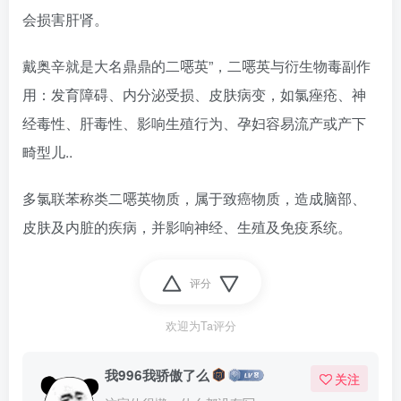
会损害肝肾。
戴奥辛就是大名鼎鼎的二𫫇英”，二𫫇英与衍生物毒副作
用：发育障碍、内分泌受损、皮肤病变，如氯痤疮、神
经毒性、肝毒性、影响生殖行为、孕妇容易流产或产下
畸型儿..
多氯联苯称类二𫫇英物质，属于致癌物质，造成脑部、
皮肤及内脏的疾病，并影响神经、生殖及免疫系统。
评分
欢迎为Ta评分
我996我骄傲了么
关注