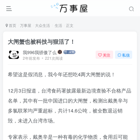
首页
万事屋
大众生活
生活
正文
大闸蟹也被科技与狠活了！
我996我骄傲了么
关注
私信
2年前发布
221次阅读
希望这是假消息，我今年还想吃4两大闸蟹的说！
12月3日报道，台湾食药署披露最新边境查验不合格产品
名单，其中有一批中国进口的大闸蟹，检测出戴奥辛与
多氯联苯均严重超标，共计14.6公吨，被全数退运销
毁，未进入台湾市场。
专家表示，戴奥辛是一种有毒的化学物质，食用后可能