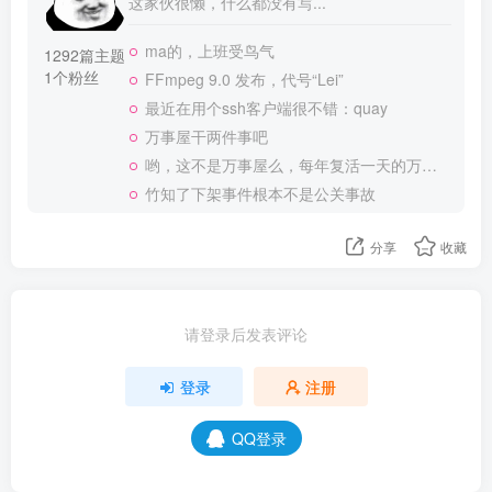
这家伙很懒，什么都没有写...
ma的，上班受鸟气
1292篇主题
1个粉丝
FFmpeg 9.0 发布，代号“Lei”
最近在用个ssh客户端很不错：quay
万事屋干两件事吧
哟，这不是万事屋么，每年复活一天的万事屋
竹知了下架事件根本不是公关事故
分享
收藏
请登录后发表评论
登录
注册
QQ登录