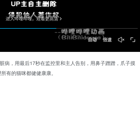
心脏病，用最后17秒在监控里和主人告别，用鼻子蹭蹭，爪子摸
望所有的猫咪都健健康康。