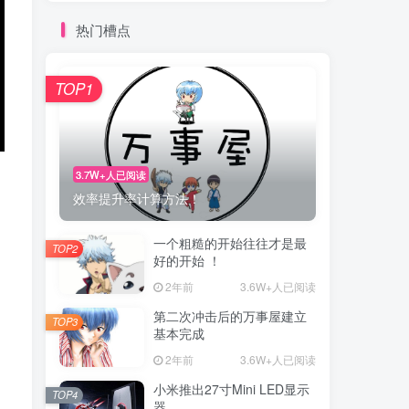
热门槽点
TOP1
3.7W+人已阅读
效率提升率计算方法！
一个粗糙的开始往往才是最
TOP2
好的开始 ！
2年前
3.6W+人已阅读
第二次冲击后的万事屋建立
TOP3
基本完成
2年前
3.6W+人已阅读
小米推出27寸Mini LED显示
TOP4
器