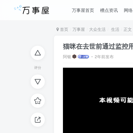
万事屋首页
槽点资讯
网络
首页
万事屋
大众生活
生活
正文
猫咪在去世前通过监控用
阿银
2年前发布
评分