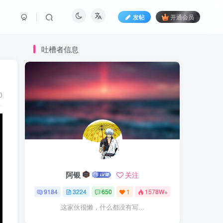
发帖
开通会员
吐槽者信息
0
阿银
关注
9184
3224
650
1
1578W+
这家伙很懒，什么都没有写...