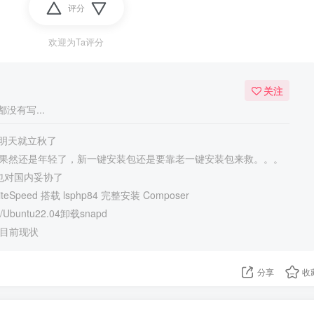
评分
欢迎为Ta评分
关注
没有写...
明天就立秋了
Speed果然还是年轻了，新一键安装包还是要靠老一键安装包来救。。。
终于也对国内妥协了
eSpeed 搭载 lsphp84 完整安装 Composer
Ubuntu22.04卸载snapd
强目前现状
分享
收