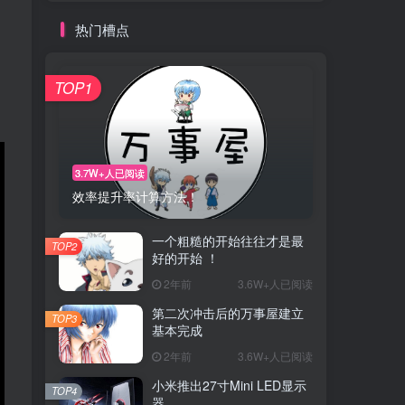
热门槽点
TOP1
3.7W+人已阅读
效率提升率计算方法！
一个粗糙的开始往往才是最
TOP2
好的开始 ！
2年前
3.6W+人已阅读
第二次冲击后的万事屋建立
TOP3
基本完成
2年前
3.6W+人已阅读
小米推出27寸Mini LED显示
TOP4
器