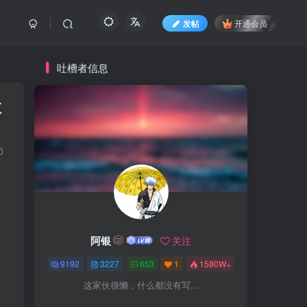
发帖
开通会员
吐槽者信息
效
0
阿银
关注
9192
3227
653
1
1580W+
这家伙很懒，什么都没有写...