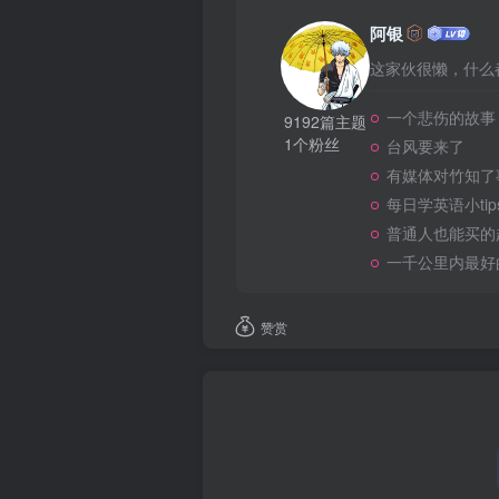
阿银
这家伙很懒，什么都
一个悲伤的故事
9192篇主题
1个粉丝
台风要来了
有媒体对竹知了
每日学英语小tip
普通人也能买的
一千公里内最好
赞赏