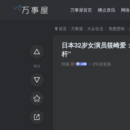
万事屋首页
槽点资讯
网络
首页
万事屋
大众生活
美图壁纸
日本32岁女演员筱崎爱
杆”
阿银
2年前更新
评分