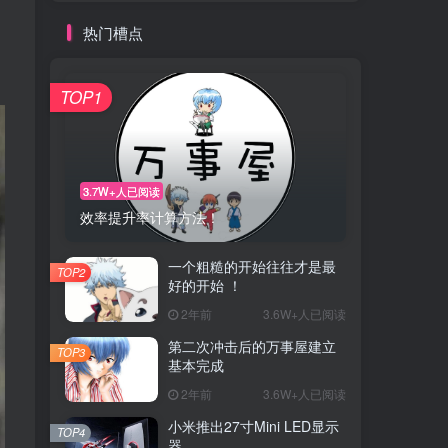
热门槽点
TOP1
3.7W+人已阅读
效率提升率计算方法！
一个粗糙的开始往往才是最
TOP2
好的开始 ！
2年前
3.6W+人已阅读
第二次冲击后的万事屋建立
TOP3
基本完成
2年前
3.6W+人已阅读
小米推出27寸Mini LED显示
TOP4
器