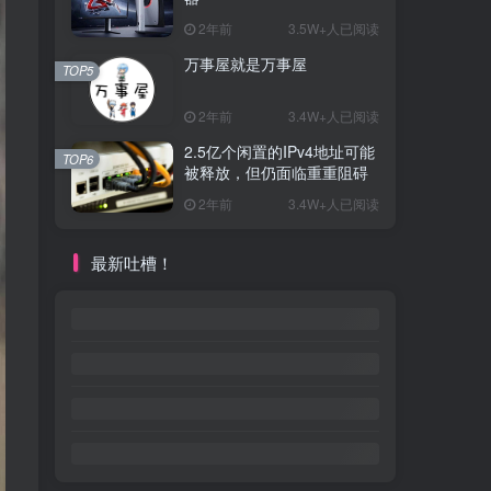
2年前
3.5W+人已阅读
万事屋就是万事屋
TOP5
2年前
3.4W+人已阅读
2.5亿个闲置的IPv4地址可能
TOP6
被释放，但仍面临重重阻碍
2年前
3.4W+人已阅读
最新吐槽！