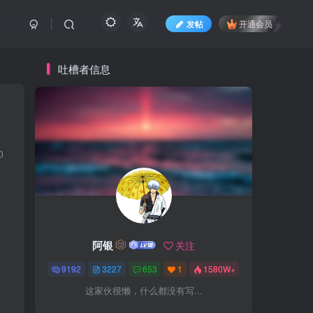
发帖
开通会员
吐槽者信息
0
阿银
关注
9192
3227
653
1
1580W+
这家伙很懒，什么都没有写...