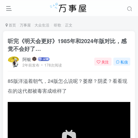
首页
万事屋
大众生活
听歌
正文
听完《明天会更好》1985年和2024年版对比，感
觉不会好了…
阿银
关注
私信
2年前发布
178次阅读
85版洋溢着朝气，24版怎么说呢？萎靡？阴柔？看看现
在的这代都被毒害成啥样了