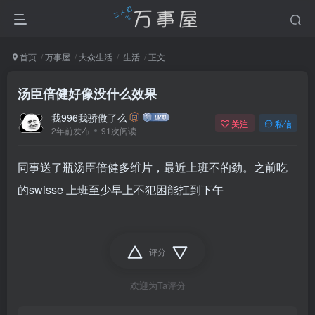
首页
万事屋
大众生活
生活
正文
汤臣倍健好像没什么效果
我996我骄傲了么
关注
私信
2年前发布
91次阅读
同事送了瓶汤臣倍健多维片，最近上班不的劲。之前吃
的swisse 上班至少早上不犯困能扛到下午
评分
欢迎为Ta评分