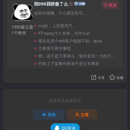
我996我骄傲了么
关注
这家伙很懒，什么都没有写...
ma的，上班受鸟气
1292篇主题
1个粉丝
FFmpeg 9.0 发布，代号“Lei”
最近在用个ssh客户端很不错：quay
万事屋干两件事吧
哟，这不是万事屋么，每年复活一天的万事屋
竹知了下架事件根本不是公关事故
分享
收藏
请登录后发表评论
登录
注册
QQ登录