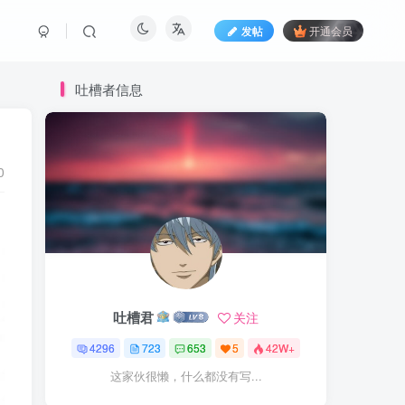
发帖
开通会员
吐槽者信息
0
吐槽君
关注
4296
723
653
5
42W+
这家伙很懒，什么都没有写...