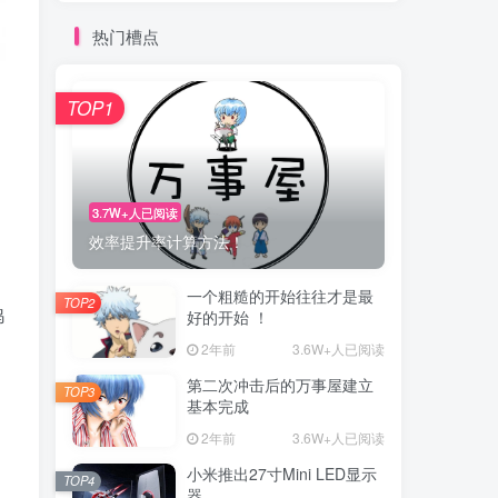
热门槽点
TOP1
3.7W+人已阅读
效率提升率计算方法！
一个粗糙的开始往往才是最
TOP2
鸡
好的开始 ！
2年前
3.6W+人已阅读
第二次冲击后的万事屋建立
TOP3
基本完成
2年前
3.6W+人已阅读
小米推出27寸Mini LED显示
TOP4
器