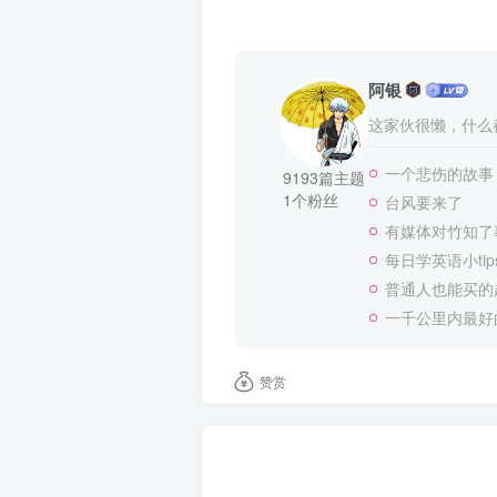
阿银
这家伙很懒，什么都
一个悲伤的故事
9193篇主题
1个粉丝
台风要来了
有媒体对竹知了
每日学英语小tip
普通人也能买的
一千公里内最好
赞赏