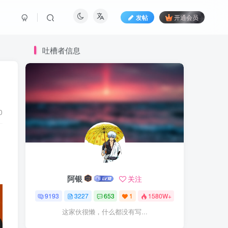
发帖
开通会员
吐槽者信息
0
阿银
关注
9193
3227
653
1
1580W+
这家伙很懒，什么都没有写...