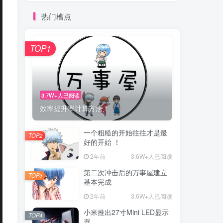
热门槽点
TOP1
3.7W+人已阅读
效率提升率计算方法！
一个粗糙的开始往往才是最
TOP2
好的开始 ！
2年前
3.6W+人已阅读
第二次冲击后的万事屋建立
TOP3
基本完成
2年前
3.6W+人已阅读
小米推出27寸Mini LED显示
TOP4
器