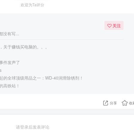
欢迎为Ta评分
关注
没有写...
，关于赚钱买电脑的。。。
事件发声了
s
起的全球顶级用品之一：WD-40润滑除锈剂！
的高铁站！
分享
收
请登录后发表评论