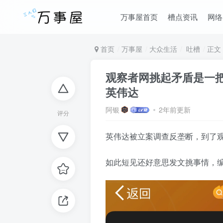
万事屋首页
槽点资讯
网络
首页
万事屋
大众生活
吐槽
正文
观察者网挑起矛盾是一
英伟达
阿银
2年前更新
评分
英伟达被立案调查反垄断，到了
如此短见还好意思发文挑事情，