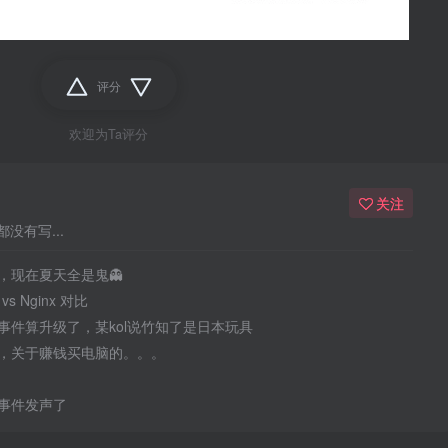
评分
欢迎为Ta评分
关注
没有写...
，现在夏天全是鬼👻
 vs Nginx 对比
事件算升级了，某kol说竹知了是日本玩具
，关于赚钱买电脑的。。。
事件发声了