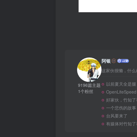
阿银
这家伙很懒，什么都
以前夏天全是腿
9196篇主题
1个粉丝
OpenLiteSpeed
好家伙，竹知了
一个悲伤的故事
台风要来了
有媒体对竹知了