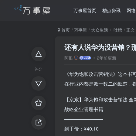
万事屋首页
槽点资讯
网络
首页
万事屋
大众生活
吐槽
正文
还有人说华为没营销？
阿银
2年前更新
评分
《华为饱和攻击营销法》这本书
在行业内都是数一数二的翘楚，
【京东】华为饱和攻击营销法 全
战略企业管理书籍
————————
到手价：¥40.10