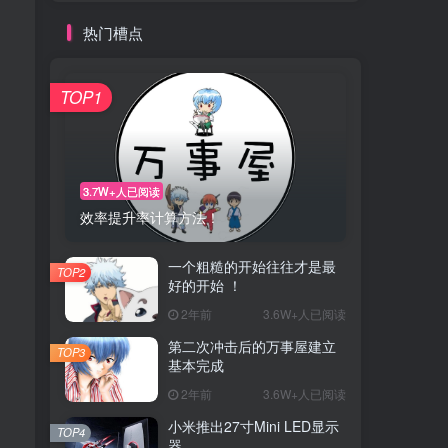
热门槽点
TOP1
3.7W+人已阅读
效率提升率计算方法！
一个粗糙的开始往往才是最
TOP2
好的开始 ！
2年前
3.6W+人已阅读
第二次冲击后的万事屋建立
TOP3
基本完成
2年前
3.6W+人已阅读
小米推出27寸Mini LED显示
TOP4
器