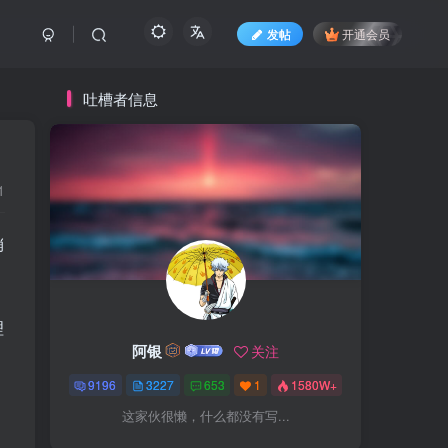
发帖
开通会员
吐槽者信息
1
销
理
阿银
关注
9196
3227
653
1
1580W+
这家伙很懒，什么都没有写...