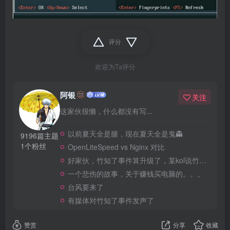
台风要来了
有媒体对竹知了事件发声了
赞赏
分享
收藏
请登录后发表评论
登录
注册
QQ登录
回复
只看作者
最新
最热
4
我996我骄傲了么
0
个人用户和小微企业谁用这个，esxi不香么