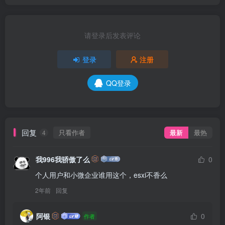
2年前
回复
阿银
0
作者
pve不香么？
2年前
@
我996我骄傲了么
回复
我996我骄傲了么
0
小微企业要稳定，pve还是缺了点
2年前
@
阿银
回复
阿银
0
作者
个人用户pve够了吧，小微企业不好说，pve图省事啊，
我司以前就用过
2年前
@
我996我骄傲了么
回复