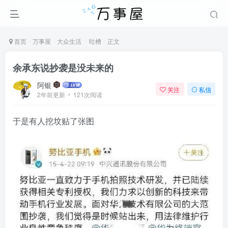
首页
万事屋
大众生活
吐槽
正文
余承东说抄袭是没未来的
阿银
关注
私信
2年前更新
121次阅读
于是有人挖坟贴了张图