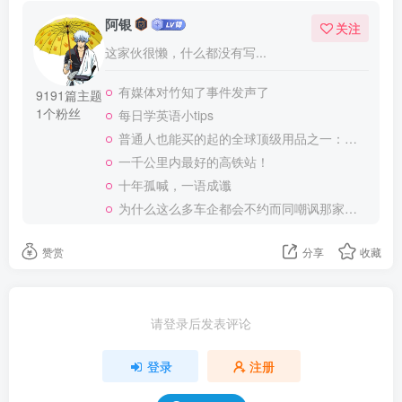
阿银
关注
这家伙很懒，什么都没有写...
有媒体对竹知了事件发声了
9191篇主题
1个粉丝
每日学英语小tips
普通人也能买的起的全球顶级用品之一：WD-40润滑除锈剂！
一千公里内最好的高铁站！
十年孤喊，一语成谶
为什么这么多车企都会不约而同嘲讽那家说不得的车企？
赞赏
分享
收藏
请登录后发表评论
登录
注册