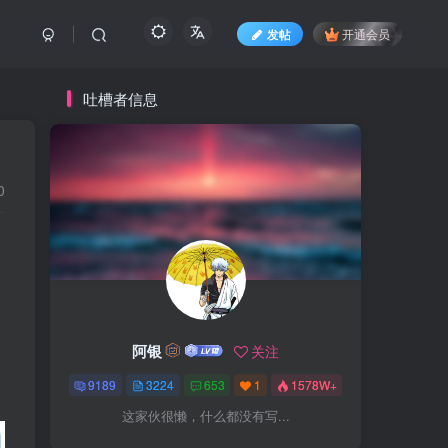
发帖
开通会员
吐槽者信息
0
阿银
关注
9189
3224
653
1
1578W+
这家伙很懒，什么都没有写...