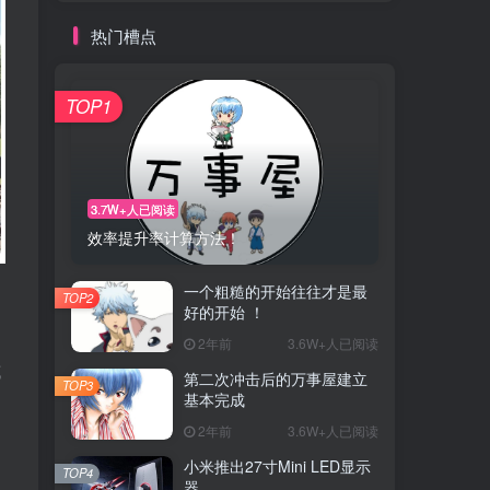
热门槽点
TOP1
3.7W+人已阅读
效率提升率计算方法！
一个粗糙的开始往往才是最
TOP2
好的开始 ！
2年前
3.6W+人已阅读
或
第二次冲击后的万事屋建立
TOP3
基本完成
2年前
3.6W+人已阅读
小米推出27寸Mini LED显示
TOP4
器