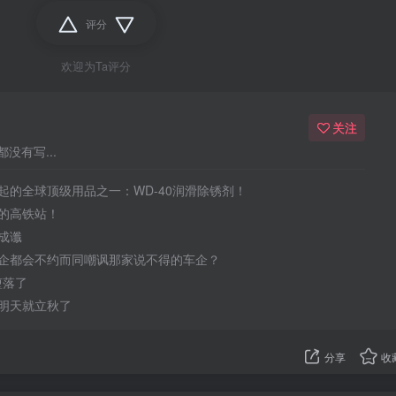
评分
欢迎为Ta评分
关注
没有写...
起的全球顶级用品之一：WD-40润滑除锈剂！
的高铁站！
成谶
企都会不约而同嘲讽那家说不得的车企？
于堕落了
明天就立秋了
分享
收