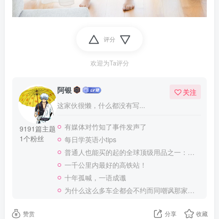
评分
欢迎为Ta评分
阿银
关注
这家伙很懒，什么都没有写...
有媒体对竹知了事件发声了
9191篇主题
1个粉丝
每日学英语小tips
普通人也能买的起的全球顶级用品之一：WD-40润滑除锈剂！
一千公里内最好的高铁站！
十年孤喊，一语成谶
为什么这么多车企都会不约而同嘲讽那家说不得的车企？
赞赏
分享
收藏