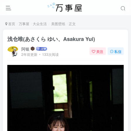
首页
万事屋
大众生活
美图壁纸
正文
浅仓唯(あさくら ゆい、Asakura Yui)
阿银
关注
私信
2年前更新
133次阅读