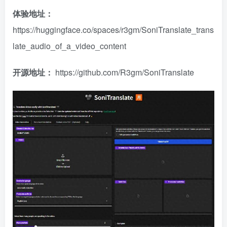
体验地址：
https://huggingface.co/spaces/r3gm/SoniTranslate_trans
late_audio_of_a_video_content
开源地址：
https://github.com/R3gm/SoniTranslate